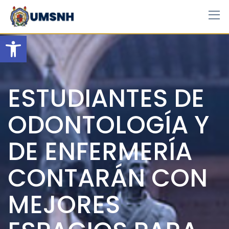
Skip
to
content
Open toolbar
ESTUDIANTES DE
ODONTOLOGÍA Y
DE ENFERMERÍA
CONTARÁN CON
MEJORES