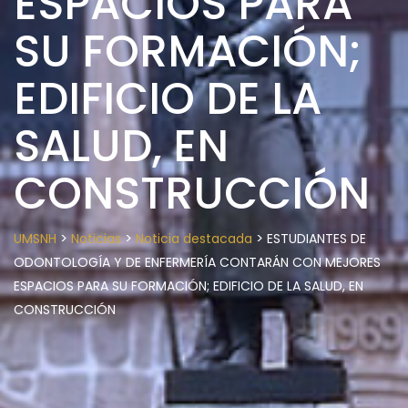
ESPACIOS PARA
SU FORMACIÓN;
EDIFICIO DE LA
SALUD, EN
CONSTRUCCIÓN
>
>
>
UMSNH
Noticias
Noticia destacada
ESTUDIANTES DE
ODONTOLOGÍA Y DE ENFERMERÍA CONTARÁN CON MEJORES
ESPACIOS PARA SU FORMACIÓN; EDIFICIO DE LA SALUD, EN
CONSTRUCCIÓN