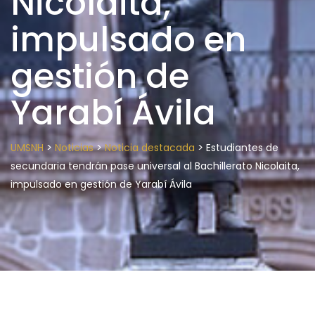
Nicolaita,
impulsado en
gestión de
Yarabí Ávila
>
>
>
UMSNH
Noticias
Noticia destacada
Estudiantes de
secundaria tendrán pase universal al Bachillerato Nicolaita,
impulsado en gestión de Yarabí Ávila