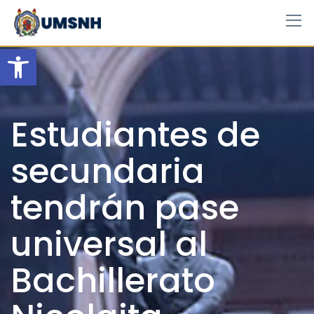
Skip
to
content
Open toolbar
Estudiantes de
secundaria
tendrán pase
universal al
Bachillerato