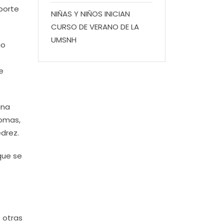
eporte
NIÑAS Y NIÑOS INICIAN
CURSO DE VERANO DE LA
UMSNH
io
e
una
iomas,
drez.
que se
 otras