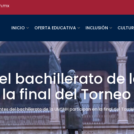
h.mx
INICIO
OFERTA EDUCATIVA
INCLUSIÓN
CULTU
el bachillerato de
la final del Torneo
ntes del bachillerato de la UMSNH participan en la final del Torn