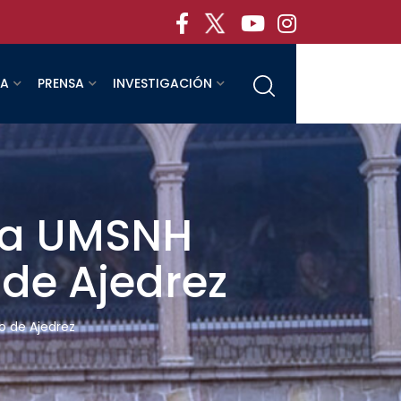
RA
PRENSA
INVESTIGACIÓN
 la UMSNH
 de Ajedrez
eo de Ajedrez