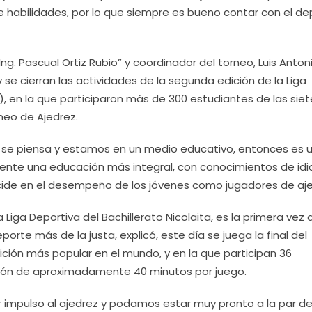
de habilidades, por lo que siempre es bueno contar con el d
Ing. Pascual Ortiz Rubio” y coordinador del torneo, Luis Anton
 se cierran las actividades de la segunda edición de la Liga
I), en la que participaron más de 300 estudiantes de las siet
rneo de Ajedrez.
e se piensa y estamos en un medio educativo, entonces es 
amente una educación más integral, con conocimientos de id
incide en el desempeño de los jóvenes como jugadores de aje
Liga Deportiva del Bachillerato Nicolaita, es la primera vez 
te más de la justa, explicó, este día se juega la final del
ción más popular en el mundo, y en la que participan 36
ción de aproximadamente 40 minutos por juego.
r impulso al ajedrez y podamos estar muy pronto a la par de