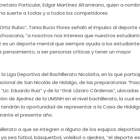
ecretario Particular, Edgar Martínez Altamirano, quien a nomb
cha suerte a todas y a todos los competidores.
 Ortiz Rubio”, Tania Bucio Flores señaló el impulso al deport
Michoacana, “a nosotros nos interesa que nuestros estudian
z es un deporte mental que siempre ayuda a los estudiante
de pensamiento, a ser personas críticas y tener un mayor
la Liga Deportiva del Bachillerato Nicolaíta, en la que partic
cional de San Nicolás de Hidalgo, de las preparatorias “Pas
 “Lic. Eduardo Ruiz” y de la “Gral. Lázaro Cárdenas”, ubicadas
ión de Ajedrez de la UMSNH en el nivel bachillerato, la cual e
tendrán la oportunidad de representar a la Casa de Hidalg
rante el presente año.
chillerato a que se integren a alguno de los equipos deportiv
a sea fútbol, básquetbol, voleibol o ajedrez, “el deporte e