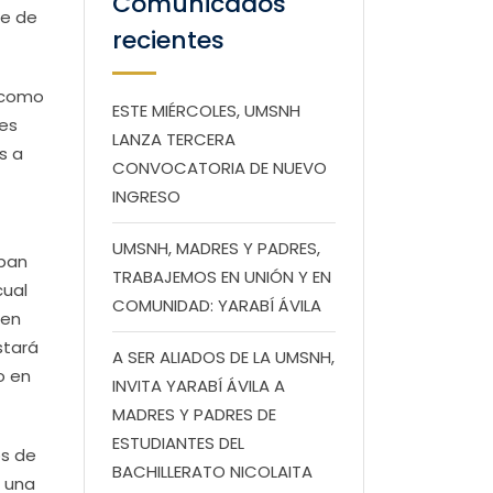
Comunicados
re de
recientes
e como
ESTE MIÉRCOLES, UMSNH
tes
LANZA TERCERA
s a
CONVOCATORIA DE NUEVO
INGRESO
UMSNH, MADRES Y PADRES,
ipan
TRABAJEMOS EN UNIÓN Y EN
cual
COMUNIDAD: YARABÍ ÁVILA
 en
stará
A SER ALIADOS DE LA UMSNH,
o en
INVITA YARABÍ ÁVILA A
MADRES Y PADRES DE
ESTUDIANTES DEL
os de
BACHILLERATO NICOLAITA
s una