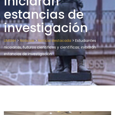
iniciarán
estancias de
investigación
>
>
>
UMSNH
Noticias
Noticia destacada
Estudiantes
nicolaitas, futuros científicos y científicas; iniciarán
estancias de investigación