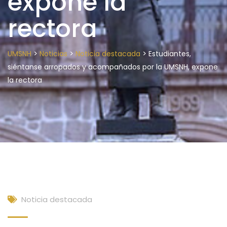
expone la
rectora
>
>
>
UMSNH
Noticias
Noticia destacada
Estudiantes,
siéntanse arropados y acompañados por la UMSNH, expone
la rectora
Noticia destacada