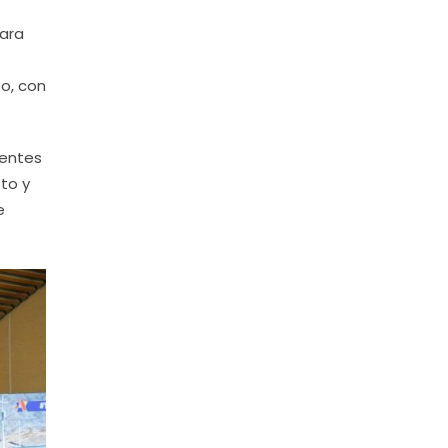
para
o, con
centes
eto y
e