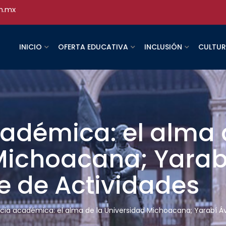
h.mx
INICIO
OFERTA EDUCATIVA
INCLUSIÓN
CULTU
adémica: el alma 
ichoacana; Yarabí
e de Actividades
cia académica: el alma de la Universidad Michoacana; Yarabí Áv