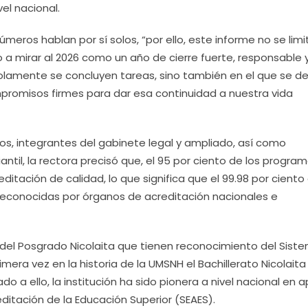
el nacional.
meros hablan por sí solos, “por ello, este informe no se limi
 a mirar al 2026 como un año de cierre fuerte, responsable 
 solamente se concluyen tareas, sino también en el que se d
mpromisos firmes para dar esa continuidad a nuestra vida
ios, integrantes del gabinete legal y ampliado, así como
til, la rectora precisó que, el 95 por ciento de los progra
tación de calidad, lo que significa que el 99.98 por ciento 
 reconocidas por órganos de acreditación nacionales e
l Posgrado Nicolaita que tienen reconocimiento del Sist
mera vez en la historia de la UMSNH el Bachillerato Nicolaita
 a ello, la institución ha sido pionera a nivel nacional en ap
editación de la Educación Superior (SEAES).