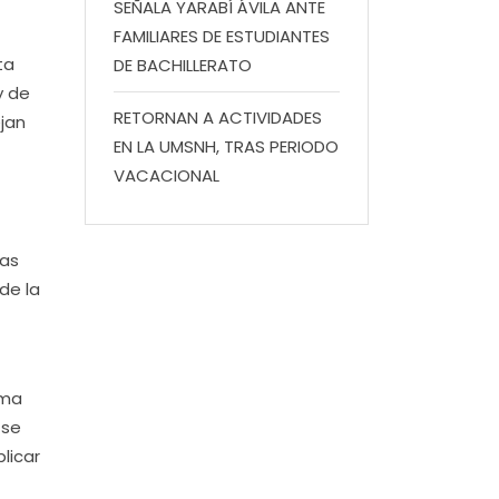
SEÑALA YARABÍ ÁVILA ANTE
FAMILIARES DE ESTUDIANTES
ta
DE BACHILLERATO
y de
RETORNAN A ACTIVIDADES
ejan
EN LA UMSNH, TRAS PERIODO
VACACIONAL
mas
de la
ema
 se
licar