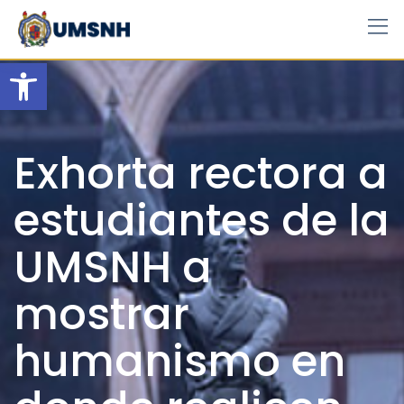
Skip
to
content
Open toolbar
Exhorta rectora a
estudiantes de la
UMSNH a
mostrar
humanismo en