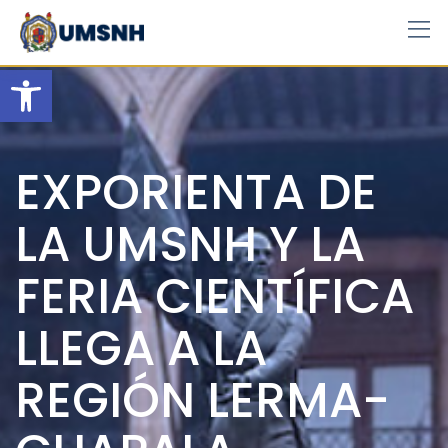
Skip
to
content
Open toolbar
EXPORIENTA DE
LA UMSNH Y LA
FERIA CIENTÍFICA
LLEGA A LA
REGIÓN LERMA-