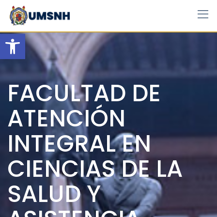
Skip
to
content
Open toolbar
FACULTAD DE
ATENCIÓN
INTEGRAL EN
CIENCIAS DE LA
SALUD Y