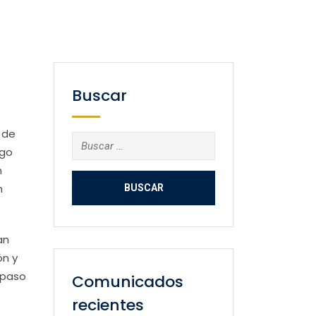
Buscar
 de
Buscar:
lgo
n
n
an
ón y
 paso
Comunicados
recientes