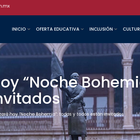
h.mx
INICIO
OFERTA EDUCATIVA
INCLUSIÓN
CULTU
 hoy “Noche Bohemi
nvitados
lizará hoy “Noche Bohemia”; todas y todos están invitados