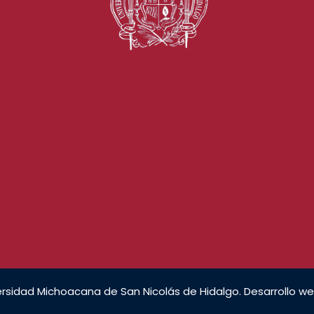
rsidad Michoacana de San Nicolás de Hidalgo. Desarrollo we