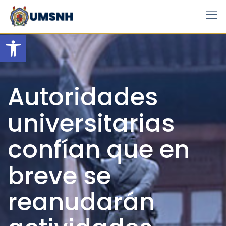
Skip
to
content
Open toolbar
Autoridades
universitarias
confían que en
breve se
reanudarán