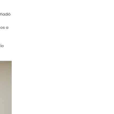
añadió
os a
ío