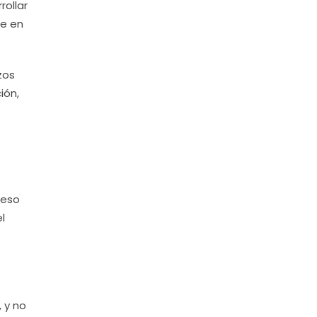
rollar
te en
zos
ión,
 eso
l
 y no