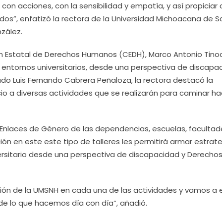
n acciones, con la sensibilidad y empatía, y así propiciar
dos”, enfatizó la rectora de la Universidad Michoacana de S
zález.
ión Estatal de Derechos Humanos (CEDH), Marco Antonio Tino
en entornos universitarios, desde una perspectiva de discapa
do Luis Fernando Cabrera Peñaloza, la rectora destacó la
cio a diversas actividades que se realizarán para caminar ha
os Enlaces de Género de las dependencias, escuelas, facultad
ación en este este tipo de talleres les permitirá armar estrat
versitario desde una perspectiva de discapacidad y Derecho
ión de la UMSNH en cada una de las actividades y vamos a 
e lo que hacemos día con día”, añadió.