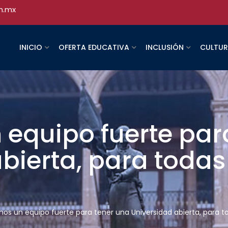
h.mx
INICIO
OFERTA EDUCATIVA
INCLUSIÓN
CULTU
equipo fuerte par
bierta, para todas
s un equipo fuerte para tener una Universidad abierta, para t