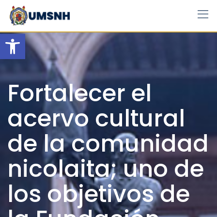
Skip
to
content
Open toolbar
Fortalecer el
acervo cultural
de la comunidad
nicolaita; uno de
los objetivos de