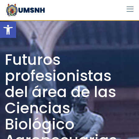
Skip
to
content
Open toolbar
Futuros
profesionistas
del área de las
Ciencias
Biológico