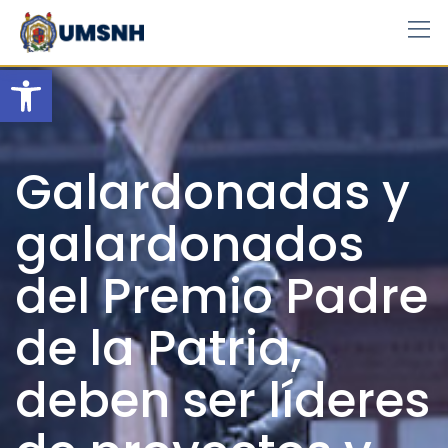
Skip
to
content
Open toolbar
Galardonadas y
galardonados
del Premio Padre
de la Patria,
deben ser líderes