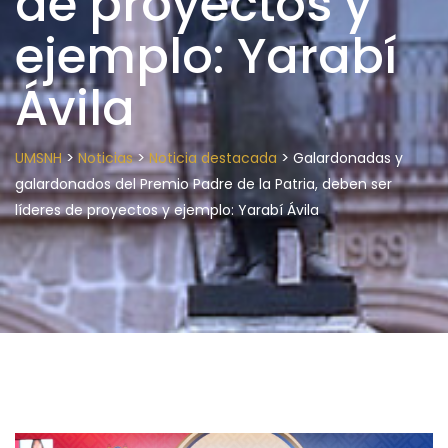
de proyectos y
ejemplo: Yarabí
Ávila
>
>
>
UMSNH
Noticias
Noticia destacada
Galardonadas y
galardonados del Premio Padre de la Patria, deben ser
líderes de proyectos y ejemplo: Yarabí Ávila