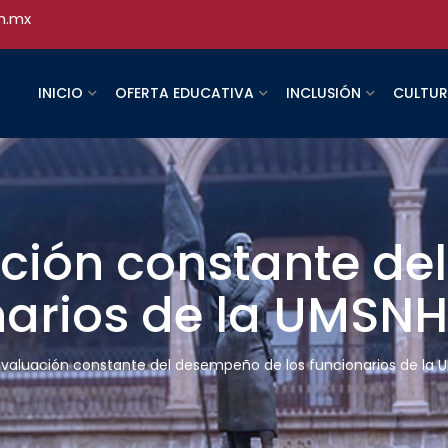
h.mx
INICIO
OFERTA EDUCATIVA
INCLUSIÓN
CULTU
ción constante d
narios de la UMSNH
valuación constante del desempeño de los funcionarios de la 