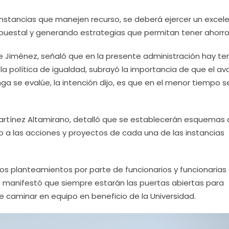
s instancias que manejen recurso, se deberá ejercer un excel
upuestal y generando estrategias que permitan tener ahorro
ante Jiménez, señaló que en la presente administración hay t
y la política de igualdad, subrayó la importancia de que el a
a se evalúe, la intención dijo, es que en el menor tiempo s
r Martínez Altamirano, detalló que se establecerán esquemas
to a las acciones y proyectos de cada una de las instancias
sos planteamientos por parte de funcionarios y funcionarias
s manifestó que siempre estarán las puertas abiertas para
e caminar en equipo en beneficio de la Universidad.