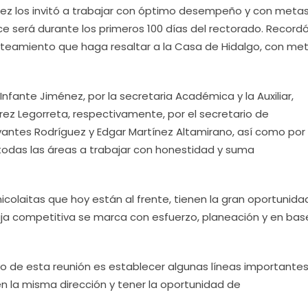
zález los invitó a trabajar con óptimo desempeño y con meta
e será durante los primeros 100 días del rectorado. Record
eamiento que haga resaltar a la Casa de Hidalgo, con met
fante Jiménez, por la secretaria Académica y la Auxiliar,
rez Legorreta, respectivamente, por el secretario de
ervantes Rodríguez y Edgar Martínez Altamirano, así como por 
todas las áreas a trabajar con honestidad y suma
nicolaitas que hoy están al frente, tienen la gran oportunida
ntaja competitiva se marca con esfuerzo, planeación y en bas
vo de esta reunión es establecer algunas líneas importante
n la misma dirección y tener la oportunidad de