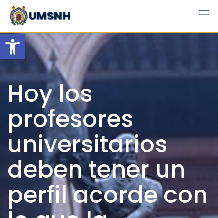
Skip
to
content
Open toolbar
Hoy los
profesores
universitarios
deben tener un
perfil acorde con