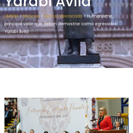
Yarabí Ávila
>
>
>
UMSNH
Noticias
Noticia destacada
Humanismo,
principal valor que deben demostrar como egresados:
Yarabí Ávila