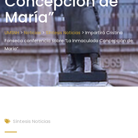
Concepción de
María”
>
>
>
UMSNH
Noticias
Síntesis Noticias
Impartirá Cristina
Fonseca conferencia sobre “La Inmaculada Concepción de
María”
Síntesis Noticias