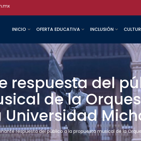
h.mx
INICIO
OFERTA EDUCATIVA
INCLUSIÓN
CULTU
 respuesta del púb
sical de la Orques
 Universidad Mic
onante respuesta del público a la propuesta musical de la Orq