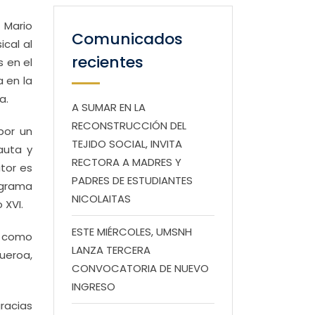
 Mario
Comunicados
cal al
recientes
s en el
a en la
a.
A SUMAR EN LA
RECONSTRUCCIÓN DEL
por un
TEJIDO SOCIAL, INVITA
auta y
RECTORA A MADRES Y
tor es
PADRES DE ESTUDIANTES
ograma
NICOLAITAS
 XVI.
ESTE MIÉRCOLES, UMSNH
sí como
LANZA TERCERA
gueroa,
CONVOCATORIA DE NUEVO
INGRESO
gracias