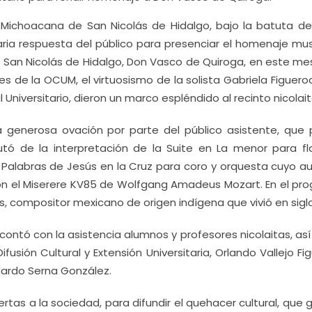
Michoacana de San Nicolás de Hidalgo, bajo la batuta de
ia respuesta del público para presenciar el homenaje musi
e San Nicolás de Hidalgo, Don Vasco de Quiroga, en este me
s de la OCUM, el virtuosismo de la solista Gabriela Figuero
 Universitario, dieron un marco espléndido al recinto nicolait
a generosa ovación por parte del público asistente, que 
ó de la interpretación de la Suite en La menor para fl
Palabras de Jesús en la Cruz para coro y orquesta cuyo au
 con el Miserere KV85 de Wolfgang Amadeus Mozart. En el pr
, compositor mexicano de origen indígena que vivió en siglo
o, contó con la asistencia alumnos y profesores nicolaitas, a
fusión Cultural y Extensión Universitaria, Orlando Vallejo Fi
dardo Serna González.
tas a la sociedad, para difundir el quehacer cultural, que 