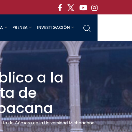
RA
PRENSA
INVESTIGACIÓN
lico a la
ta de
hoacana
uesta de Cámara de la Universidad Michoacana