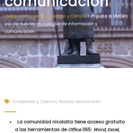
comunicación
>
>
>
UMSNH
Noticias
Academia y Ciencia
Impulsa la UMSNH
uso de nuevas tecnologías de información y
comunicación
Academia y Ciencia
,
Noticia destacada
La comunidad nicolaita tiene acceso gratuito
a las herramientas de
Office
365:
Word
,
Excel
,