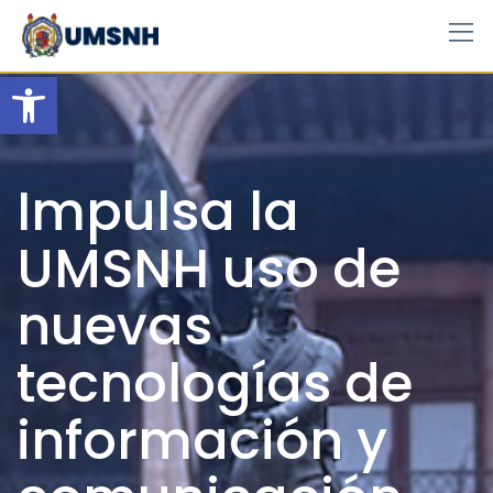
Skip
to
content
Open toolbar
Impulsa la
UMSNH uso de
nuevas
tecnologías de
información y