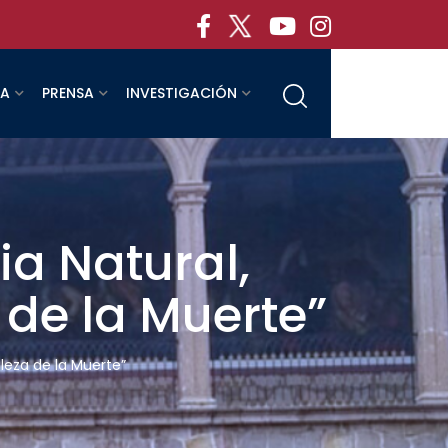
RA
PRENSA
INVESTIGACIÓN
ia Natural,
 de la Muerte”
aleza de la Muerte”