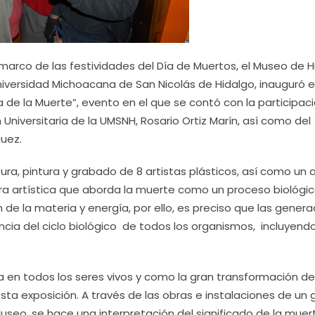
 marco de las festividades del Día de Muertos, el Museo de H
niversidad Michoacana de San Nicolás de Hidalgo, inauguró 
 de la Muerte”, evento en el que se contó con la participac
n Universitaria de la UMSNH, Rosario Ortiz Marín, así como del
guez.
ra, pintura y grabado de 8 artistas plásticos, así como un a
a artística que aborda la muerte como un proceso biológi
 de la materia y energía, por ello, es preciso que las gener
cia del ciclo biológico de todos los organismos, incluyendo
 en todos los seres vivos y como la gran transformación de
sta exposición. A través de las obras e instalaciones de un 
Museo, se hace una interpretación del significado de la muer