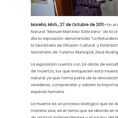
Morelia, Mich., 27 de Octubre de 2011.-
En el
Natural “Manuel Martínez Solórzano” de la U
día la exposición denominada “La Naturaleza
la Secretaria de Difusión Cultural y Extensió
Secretario de Turismo Municipal, Zeus Rodrí
La exposición cuenta con 24 obras de escultu
de muertos, los que enriquecen esta muestr
natural, ya que forma parte de la renovación
venideras, comprendan y valoren la importan
especie humana.
La muerte es un proceso biológico que se da
materia viva, es el tema que se aborda en e
de artistas independientes y el equipo del 