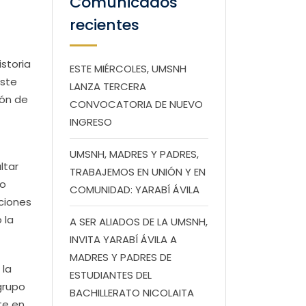
Comunicados
recientes
istoria
ESTE MIÉRCOLES, UMSNH
este
LANZA TERCERA
ión de
CONVOCATORIA DE NUEVO
INGRESO
UMSNH, MADRES Y PADRES,
ltar
TRABAJEMOS EN UNIÓN Y EN
co
COMUNIDAD: YARABÍ ÁVILA
aciones
 la
A SER ALIADOS DE LA UMSNH,
INVITA YARABÍ ÁVILA A
MADRES Y PADRES DE
 la
ESTUDIANTES DEL
grupo
BACHILLERATO NICOLAITA
te en