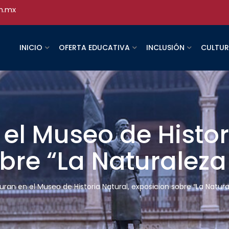
h.mx
INICIO
OFERTA EDUCATIVA
INCLUSIÓN
CULTU
el Museo de Histor
bre “La Naturaleza
uran en el Museo de Historia Natural, exposicion sobre “La Natur