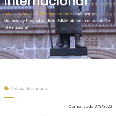
internacional
>
>
>
UMSNH
Noticias
Noticia destacada
Ingenierías
Mecánica y Electricista de la UMSNH obtienen acreditación
internacional
Noticia destacada
Comunicado 379/2023