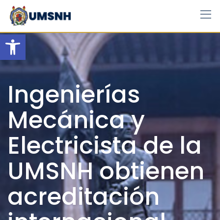
Skip
to
content
Open toolbar
Ingenierías
Mecánica y
Electricista de la
UMSNH obtienen
acreditación