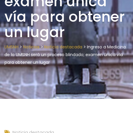
examen única
vía para obtener
un lugar
>
>
>
UMSNH
Noticias
Noticia destacada
Ingreso a Medicina
de la UMSNH será un proceso blindado; examen única vía
para obtener un lugar
Noticia destacada