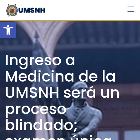
Skip
to
content
Open toolbar
Ingreso a
Medicina de la
UMSNH será un
proceso
blindado;