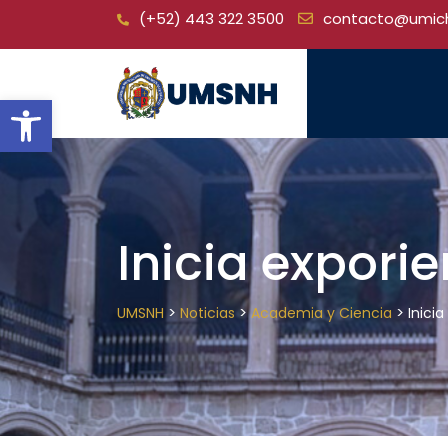
Skip
(+52) 443 322 3500
contacto@umic
to
content
Open toolbar
Inicia expori
>
>
>
UMSNH
Noticias
Academia y Ciencia
Inici