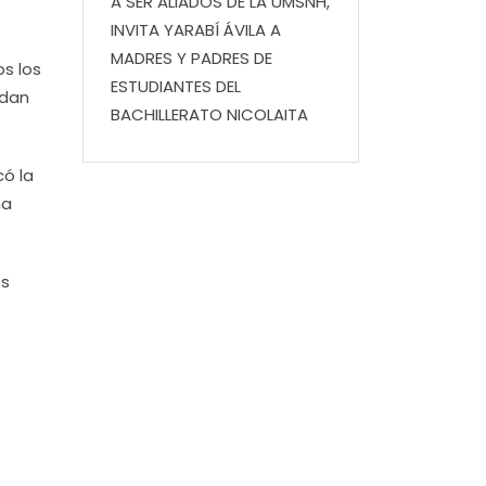
A SER ALIADOS DE LA UMSNH,
INVITA YARABÍ ÁVILA A
MADRES Y PADRES DE
s los
ESTUDIANTES DEL
edan
BACHILLERATO NICOLAITA
có la
na
es