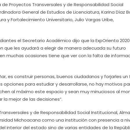
ra de Proyectos Transversales y de Responsabilidad Social
ordinadora General de Estudios de Licenciatura, Karina Díaz B
ra y Fortalecimiento Universitario, Julio Vargas Uribe,
udiantes el Secretario Académico dijo que la ExpOrienta 2020
n que les ayudará a elegir de manera adecuada su futuro
e en muchas ocasiones tiene que ver con la falta de informac
r, es construir personas, buenos ciudadanos y forjarles un 
 opciones para estudiar y desarrollarse, no hay motivos par
ovechen al máximo este espacio y sean muy minuciosos al m
la mejor de las decisiones”.
Transversales y de Responsabilidad Social Institucional, Alm
versidad Michoacana como una institución con presencia a niv
el interior del estado sino de varias entidades de la Repúbli