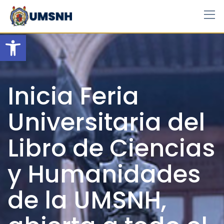
Skip
to
content
Open toolbar
Inicia Feria
Universitaria del
Libro de Ciencias
y Humanidades
de la UMSNH,