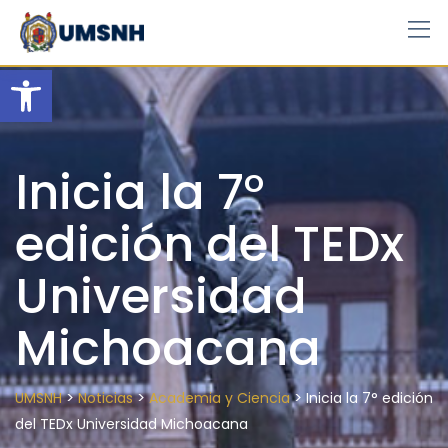
Skip
to
content
Open toolbar
Inicia la 7°
edición del TEDx
Universidad
Michoacana
>
>
>
UMSNH
Noticias
Academia y Ciencia
Inicia la 7° edición
del TEDx Universidad Michoacana