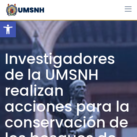
Skip
to
content
Open toolbar
Investigadores
de la UMSNH
realizan
acciones para la
conservación de