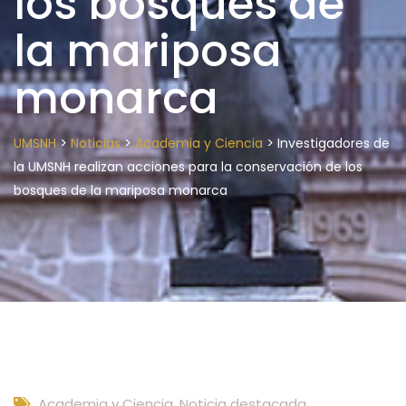
los bosques de
la mariposa
monarca
>
>
>
UMSNH
Noticias
Academia y Ciencia
Investigadores de
la UMSNH realizan acciones para la conservación de los
bosques de la mariposa monarca
Academia y Ciencia
,
Noticia destacada