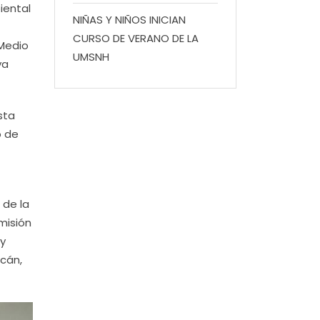
iental
NIÑAS Y NIÑOS INICIAN
CURSO DE VERANO DE LA
 Medio
UMSNH
ya
sta
o de
 de la
misión
 y
acán,