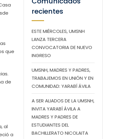
Comunicados
 Casa
recientes
esde
ESTE MIÉRCOLES, UMSNH
LANZA TERCERA
las
CONVOCATORIA DE NUEVO
mos que
INGRESO
UMSNH, MADRES Y PADRES,
ias.
TRABAJEMOS EN UNIÓN Y EN
ma de
COMUNIDAD: YARABÍ ÁVILA
A SER ALIADOS DE LA UMSNH,
INVITA YARABÍ ÁVILA A
MADRES Y PADRES DE
ESTUDIANTES DEL
, al
BACHILLERATO NICOLAITA
eció a