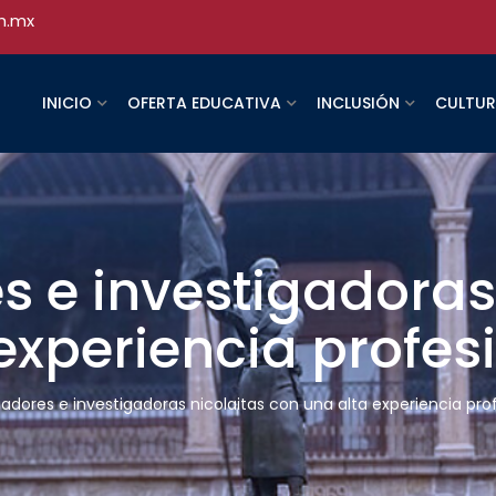
h.mx
INICIO
OFERTA EDUCATIVA
INCLUSIÓN
CULTU
s e investigadoras
experiencia profes
gadores e investigadoras nicolaitas con una alta experiencia pro