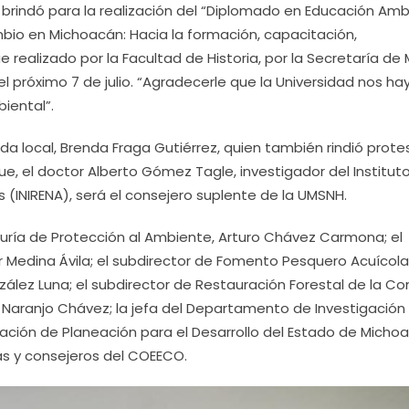
brindó para la realización del “Diplomado en Educación Amb
mbio en Michoacán: Hacia la formación, capacitación,
ue realizado por la Facultad de Historia, por la Secretaría de
el próximo 7 de julio. “Agradecerle que la Universidad nos ha
iental”.
da local, Brenda Fraga Gutiérrez, quien también rindió prote
, el doctor Alberto Gómez Tagle, investigador del Institut
 (INIRENA), será el consejero suplente de la UMSNH.
raduría de Protección al Ambiente, Arturo Chávez Carmona; el
ar Medina Ávila; el subdirector de Fomento Pesquero Acuícola
lez Luna; el subdirector de Restauración Forestal de la Co
 Naranjo Chávez; la jefa del Departamento de Investigación
nación de Planeación para el Desarrollo del Estado de Micho
as y consejeros del COEECO.