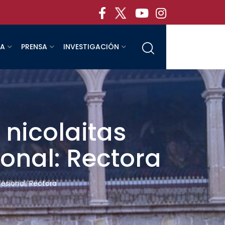
RA
PRENSA
INVESTIGACIÓN
 nicolaitas
ional: Rectora
fesional: Rectora