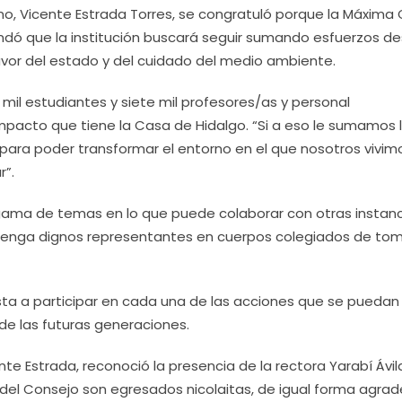
o, Vicente Estrada Torres, se congratuló porque la Máxima
ndó que la institución buscará seguir sumando esfuerzos d
avor del estado y del cuidado del medio ambiente.
mil estudiantes y siete mil profesores/as y personal
impacto que tiene la Casa de Hidalgo. “Si a eso le sumamos 
 para poder transformar el entorno en el que nosotros vivi
r”.
 gama de temas en lo que puede colaborar con otras instanc
tenga dignos representantes en cuerpos colegiados de to
sta a participar en cada una de las acciones que se puedan
de las futuras generaciones.
te Estrada, reconoció la presencia de la rectora Yarabí Ávila
del Consejo son egresados nicolaitas, de igual forma agrad