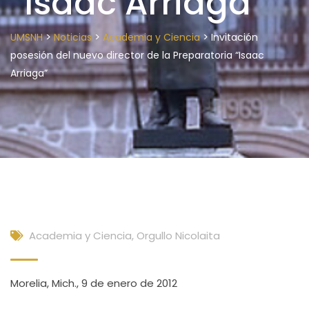
“Isaac Arriaga”
>
>
>
UMSNH
Noticias
Academia y Ciencia
Invitación
posesión del nuevo director de la Preparatoria “Isaac
Arriaga”
Academia y Ciencia
,
Orgullo Nicolaita
Morelia, Mich., 9 de enero de 2012