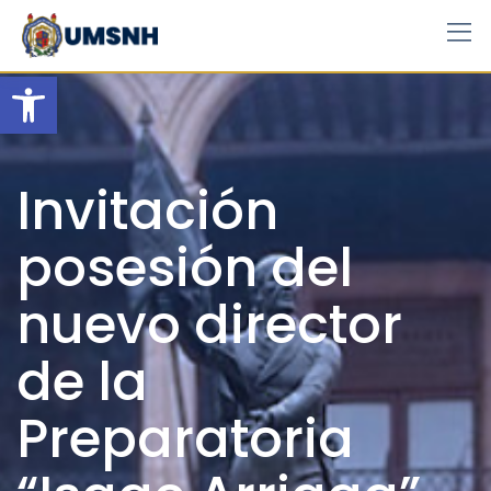
Skip
to
content
Open toolbar
Invitación
posesión del
nuevo director
de la
Preparatoria