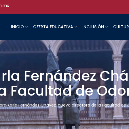
h.mx
INICIO
OFERTA EDUCATIVA
INCLUSIÓN
CULTU
arla Fernández Chá
la Facultad de Odo
ora Karla Fernández Chávez, nueva directora de la Facultad de