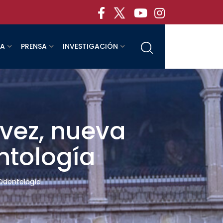
RA
PRENSA
INVESTIGACIÓN
vez, nueva
ntología
 Odontología