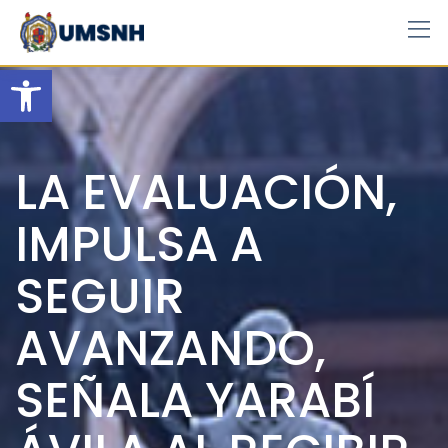
Skip
to
content
Open toolbar
LA EVALUACIÓN,
IMPULSA A
SEGUIR
AVANZANDO,
SEÑALA YARABÍ