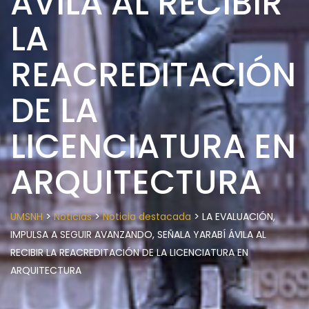
ÁVILA AL RECIBIR
LA
REACREDITACIÓN
DE LA
LICENCIATURA EN
ARQUITECTURA
>
>
>
UMSNH
Noticias
Noticia destacada
LA EVALUACIÓN,
IMPULSA A SEGUIR AVANZANDO, SEÑALA YARABÍ ÁVILA AL
RECIBIR LA REACREDITACIÓN DE LA LICENCIATURA EN
ARQUITECTURA