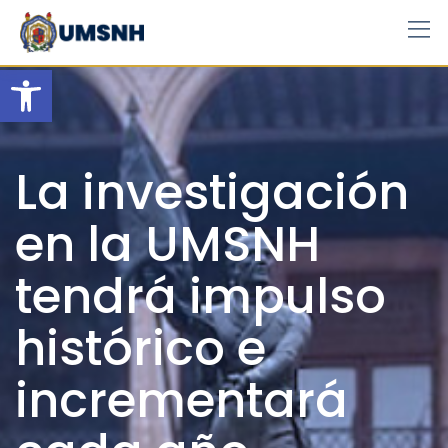
Skip
to
content
Open toolbar
La investigación
en la UMSNH
tendrá impulso
histórico e
incrementará