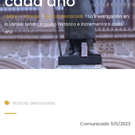
cada año
>
>
>
UMSNH
Noticias
Noticia destacada
La investigación en
la UMSNH tendrá impulso histórico e incrementará cada
año
Noticia destacada
Comunicado 515/2023