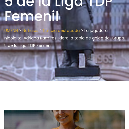
5 de la Liga TDP
Femenil
>
>
>
UMSNH
Noticias
Noticia destacada
La jugadora
nicolaita, Adriana Ramírez lidera la tabla de goleo del Grupo
5 de la Liga TDP Femenil