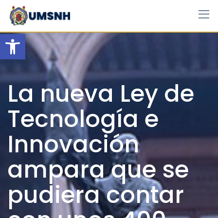
Skip
to
content
Open toolbar
La nueva Ley de
Tecnología e
Innovación
ampara que se
pudiera contar