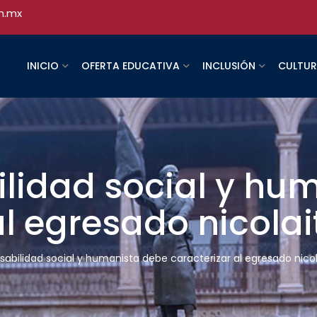
h.mx
INICIO
OFERTA EDUCATIVA
INCLUSIÓN
CULTU
ilidad social y hu
al egresado nicolai
sabilidad social y humanista debe caracterizar al egresado nicol