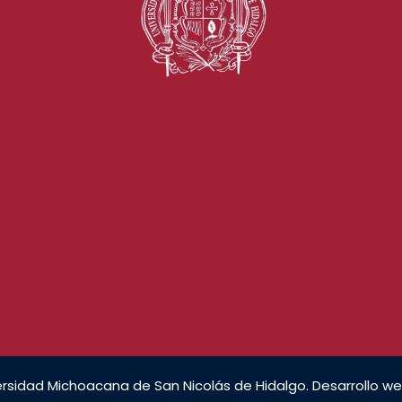
rsidad Michoacana de San Nicolás de Hidalgo. Desarrollo we