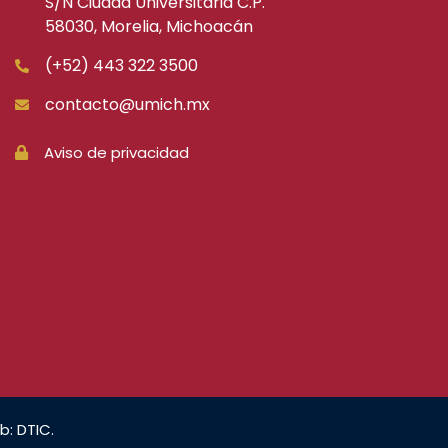
S/N Ciudad Universitaria C.P.
58030, Morelia, Michoacán
(+52) 443 322 3500
contacto@umich.mx
Aviso de privacidad
b: DTIC.