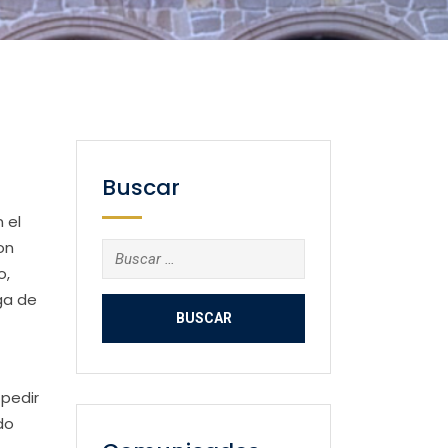
Buscar
 el
on
Buscar:
o,
ga de
 pedir
do