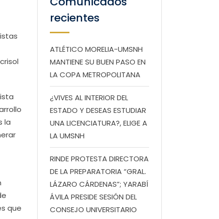
Comunicados
recientes
istas
ATLÉTICO MORELIA-UMSNH
crisol
MANTIENE SU BUEN PASO EN
LA COPA METROPOLITANA
ista
¿VIVES AL INTERIOR DEL
rrollo
ESTADO Y DESEAS ESTUDIAR
 la
UNA LICENCIATURA?, ELIGE A
nerar
LA UMSNH
RINDE PROTESTA DIRECTORA
DE LA PREPARATORIA “GRAL.
n
LÁZARO CÁRDENAS”; YARABÍ
de
ÁVILA PRESIDE SESIÓN DEL
es que
CONSEJO UNIVERSITARIO