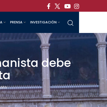
RA
PRENSA
INVESTIGACIÓN
manista debe
ta
aita