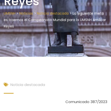
Reyes
>
>
>
UMSNH
Noticias
Noticia destacada
La siguiente meta
es traernos el Campeonato Mundial para la UMSNH Amílcar
Reyes
Noticia destacada
Comunicado 387/2023