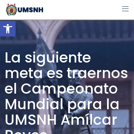
Skip
to
content
Open toolbar
La siguiente
meta es traernos
el Campeonato
Mundial para la
UMSNH Amílcar