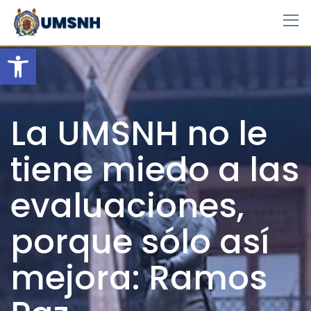
Skip
to
content
Open toolbar
La UMSNH no le
tiene miedo a las
evaluaciones,
porque sólo así
mejora: Ramos