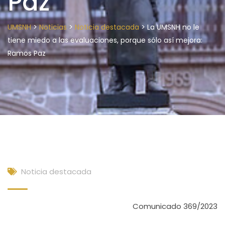
Paz
>
>
>
UMSNH
Noticias
Noticia destacada
La UMSNH no le
tiene miedo a las evaluaciones, porque sólo así mejora:
Ramos Paz
Noticia destacada
Comunicado 369/2023