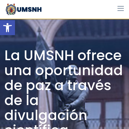
Skip
to
content
Open toolbar
La UMSNH ofrece
una oportunidad
de paz a través
de la
divulgación