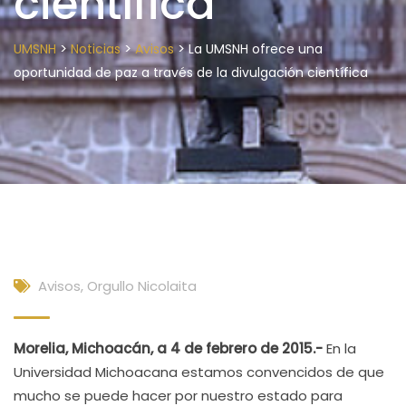
científica
>
>
>
UMSNH
Noticias
Avisos
La UMSNH ofrece una
oportunidad de paz a través de la divulgación científica
Avisos
,
Orgullo Nicolaita
Morelia, Michoacán, a 4 de febrero de 2015.-
En la
Universidad Michoacana estamos convencidos de que
mucho se puede hacer por nuestro estado para