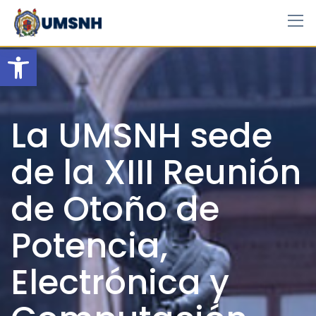
Skip
to
content
Open toolbar
La UMSNH sede
de la XIII Reunión
de Otoño de
Potencia,
Electrónica y