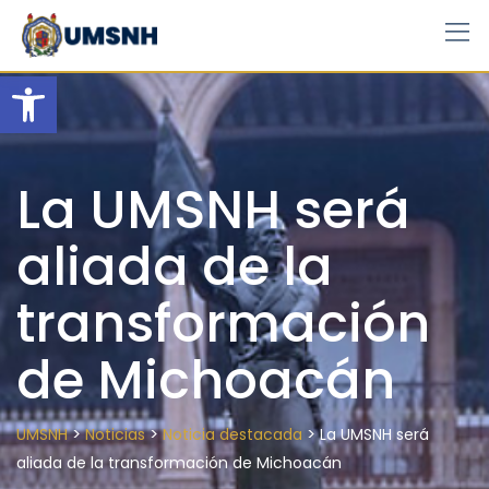
Skip
to
content
Open toolbar
La UMSNH será
aliada de la
transformación
de Michoacán
>
>
>
UMSNH
Noticias
Noticia destacada
La UMSNH será
aliada de la transformación de Michoacán