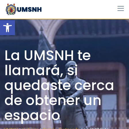
Skip
to
content
Open toolbar
La UMSNH te
llamará, si
quedaste cerca
de obtener un
espacio