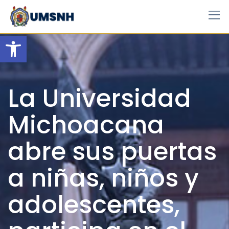
Skip
to
content
Open toolbar
La Universidad
Michoacana
abre sus puertas
a niñas, niños y
adolescentes,