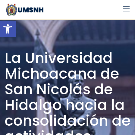
Skip
to
content
Open toolbar
La Universidad
Michoacana de
San Nicolás de
Hidalgo hacia la
consolidación de