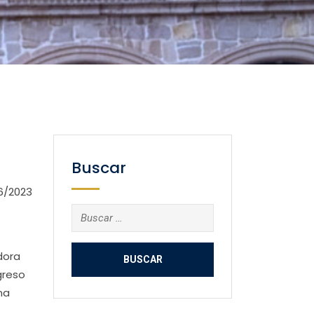
Buscar
6/2023
Buscar:
dora
greso
na