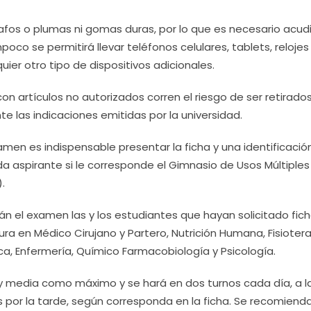
afos o plumas ni gomas duras, por lo que es necesario acudi
oco se permitirá llevar teléfonos celulares, tablets, relojes
quier otro tipo de dispositivos adicionales.
on artículos no autorizados corren el riesgo de ser retirados
te las indicaciones emitidas por la universidad.
amen es indispensable presentar la ficha y una identificació
a aspirante si le corresponde el Gimnasio de Usos Múltiples 
.
rán el examen las y los estudiantes que hayan solicitado fic
ra en Médico Cirujano y Partero, Nutrición Humana, Fisiotera
ica, Enfermería, Químico Farmacobiología y Psicología.
y media como máximo y se hará en dos turnos cada día, a l
s por la tarde, según corresponda en la ficha. Se recomiend