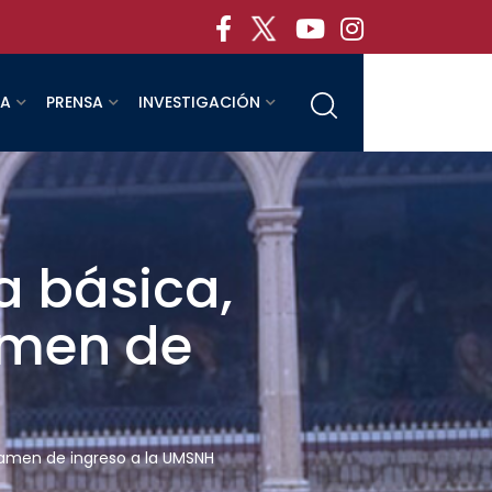
RA
PRENSA
INVESTIGACIÓN
a básica,
amen de
examen de ingreso a la UMSNH