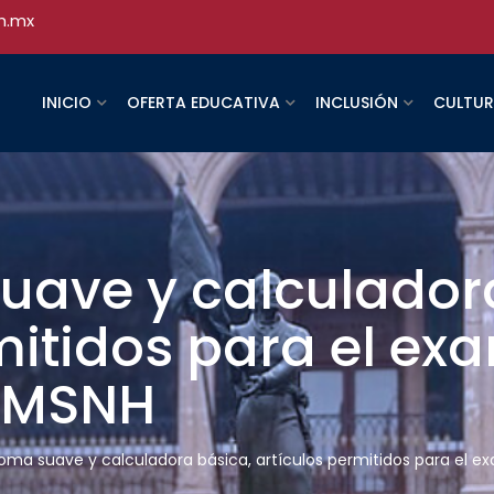
h.mx
INICIO
OFERTA EDUCATIVA
INCLUSIÓN
CULTU
uave y calculador
mitidos para el ex
 UMSNH
goma suave y calculadora básica, artículos permitidos para el 