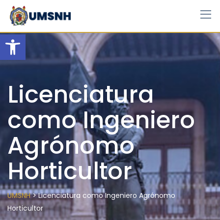
Skip
to
content
Open toolbar
Licenciatura
como Ingeniero
Agrónomo
Horticultor
>
UMSNH
Licenciatura como Ingeniero Agrónomo
Horticultor