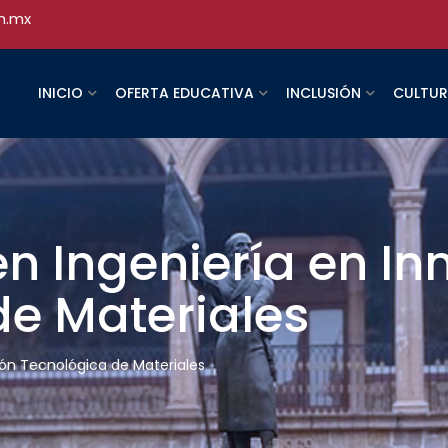
h.mx
INICIO
OFERTA EDUCATIVA
INCLUSIÓN
CULTU
en Ingeniería en I
de Materiales
ión Tecnológica de Materiales