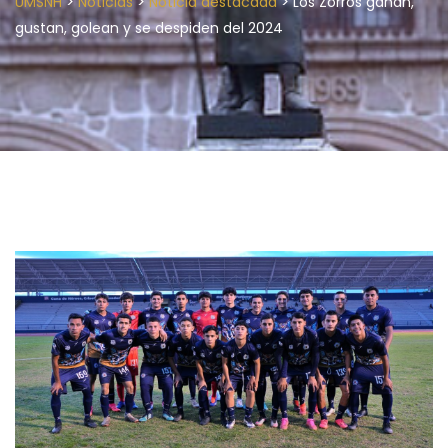
>
>
>
UMSNH
Noticias
Noticia destacada
Los Zorros ganan,
gustan, golean y se despiden del 2024