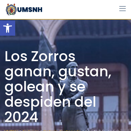
Skip
to
content
Open toolbar
Los Zorros
ganan, gustan,
golean y se
despiden del
2024