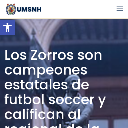
Skip
to
content
Open toolbar
Los Zorros son
campeones
estatales de
futbol soccer y
califican al